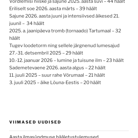
Võrdlemisi niiske ja sajune 2025. aasta suvi – 44 häält
Eriliselt soe 2026. aasta märts – 39 häält
Sajune 2026. aasta juuni ja intensiivsed äikesed 21.
juunil – 34 häält
2025. a. jaanipäeva tromb (tornaado) Tartumaal – 32
häält
Tugev loodetorm ning sellele järgnenud lumesajud
27.-31. detsembril 2025 – 29 häält
10.-12. jaanuar 2026 – lumine ja tuisune ilm – 23 häält
Sademetevaene 2026. aasta algus – 22 häält
11. juuli 2025 – suur rahe Võrumaal – 21 häält
3. juuli 2025 – äike Lõuna-Eestis – 20 häält
VIIMASED UUDISED
Aasta ilmasündmuse hääletustulemused