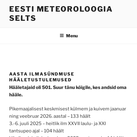
Skip
EESTI METEOROLOOGIA
to
SELTS
content
Menu
AASTA ILMASÜNDMUSE
HÄÄLETUSTULEMUSED
Hääletajaid oli 501. Suur tänu kõigile, kes andsid oma
hääle.
Pikemaajalisest keskmisest külmem ja kuivem jaanuar
ning veebruar 2026. aastal – 133 häält
3.-6. juuli 2025 – heitlik ilm XXVII laulu- ja XXI
tantsupeo ajal – 104 häält