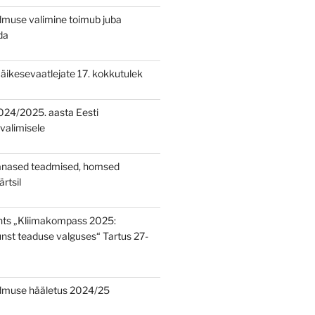
muse valimine toimub juba
da
a äikesevaatlejate 17. kokkutulek
024/2025. aasta Eesti
valimisele
änased teadmised, homsed
rtsil
nts „Kliimakompass 2025:
st teaduse valguses“ Tartus 27-
dmuse hääletus 2024/25