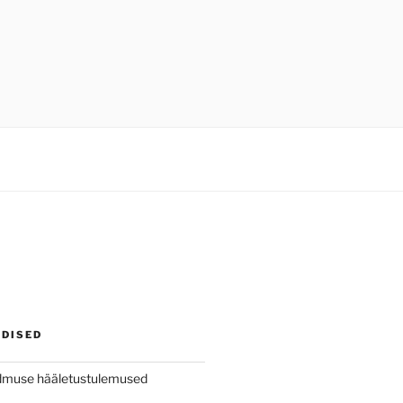
UDISED
dmuse hääletustulemused