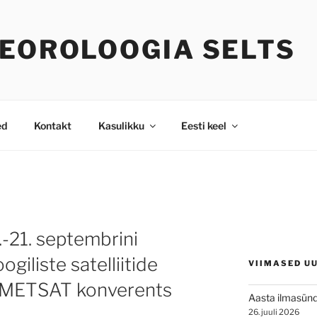
TEOROLOOGIA SELTS
ed
Kontakt
Kasulikku
Eesti keel
.-21. septembrini
iliste satelliitide
VIIMASED U
EUMETSAT konverents
Aasta ilmasün
26. juuli 2026