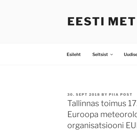
Skip
to
EESTI ME
content
Esileht
Seltsist
Uudis
POSTED
30. SEPT 2018
BY
PIIA POST
ON
Tallinnas toimus 17
Euroopa meteoroloog
organisatsiooni 