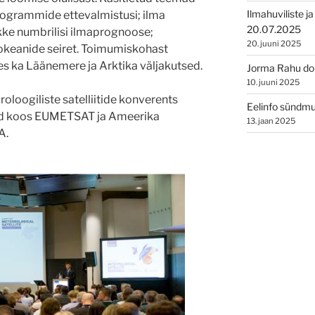
Ilmahuviliste j
programmide ettevalmistusi; ilma
20.07.2025
kke numbrilisi ilmaprognoose;
20. juuni 2025
ookeanide seiret. Toimumiskohast
es ka Läänemere ja Arktika väljakutsed.
Jorma Rahu dokt
10. juuni 2025
oloogiliste satelliitide konverents
Eelinfo sündmu
ad koos EUMETSAT ja Ameerika
13. jaan 2025
A.