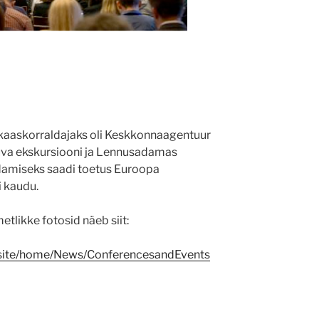
 kaaskorraldajaks oli Keskkonnaagentuur
uva ekskursiooni ja Lennusadamas
damiseks saadi toetus Euroopa
 kaudu.
tlikke fotosid näeb siit:
bsite/home/News/ConferencesandEvents