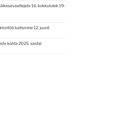
a äikesevaatlejate 16. kokkutulek 19-
oritöö kaitsmine 12. juunil
ste kohta 2025. aastal