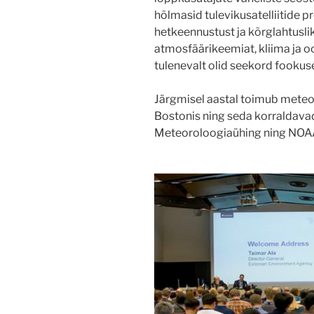
hõlmasid tulevikusatelliitide 
hetkeennustust ja kõrglahtusli
atmosfäärikeemiat, kliima ja 
tulenevalt olid seekord fookus
Järgmisel aastal toimub meteor
Bostonis ning seda korraldav
Meteoroloogiaühing ning
NOA