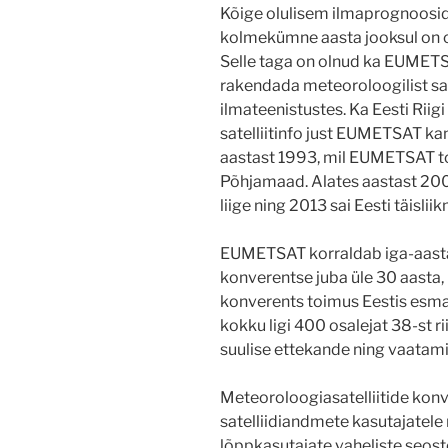
Kõige olulisem ilmaprognoosi
kolmekümne aasta jooksul on o
Selle taga on olnud ka EUMETSA
rakendada meteoroloogilist sat
ilmateenistustes. Ka Eesti Rii
satelliitinfo just EUMETSAT ka
aastast 1993, mil EUMETSAT t
Põhjamaad. Alates aastast 20
liige ning 2013 sai Eesti täislii
EUMETSAT korraldab iga-aasta
konverentse juba üle 30 aasta, 
konverents toimus Eestis esma
kokku ligi 400 osalejat 38-st ri
suulise ettekande ning vaatami
Meteoroloogiasatelliitide kon
satelliidiandmete kasutajatele 
lõppkasutajate vaheliste seost