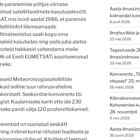
de paranemise põhjus viimase
Aasta ilmasünd
lnud satelliitandmete kasutuselevõtt.
kolmandat kor
T, mis loodi aastal 1986, et paremini
6. juuli 2026
elliitinfot liikmesmaade
Ilmahuviliste j
gi Ilmateenistus saab kogu oma
23. mai 2026
naleid kasutades ning seda juba alates
ooteid hakkasid vahendama meile
Tagasivaade 2
06 oli Eesti EUMETSATi assotseerunud
ilmasündmuse 
23. mai 2026
kmeks.
Konverents „T
seid Meteoroloogiasatelliitide
otsused“ 25. mä
kuid selline suur rahvusvaheline
19. märts 2026
kordselt. Seekordne konverents tõi
Kliimakonvere
igist. Kuulamiseks kanti ette üle 230
Kohanemise kun
seks pandi välja 120 posterettekannet.
28. novembril
9. nov. 2025
verentsid on suunatud eeskätt
Aasta ilmasün
ning mitmel korral rõhutati teadlaste ja
30. juuni 2025
e loomise olulisust. Käsitletud teemad