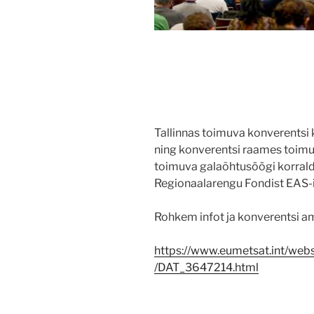
Tallinnas toimuva konverentsi
ning konverentsi raames toim
toimuva galaõhtusöögi korral
Regionaalarengu Fondist EAS-i
Rohkem infot ja konverentsi ame
https://www.eumetsat.int/we
/DAT_3647214.html